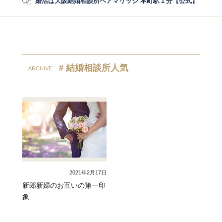
婚活は大阪結婚相談所ペアマリッジ 本町駅１分【公式】
/
婚活
# 結婚相談所人気
2021年2月17日
新郎新婦のお互いの第一印
象