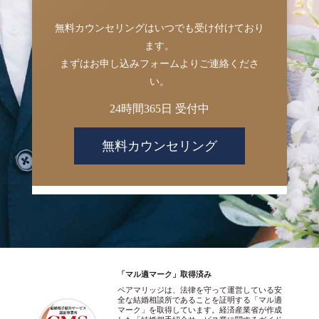
無料カウンセリングはいつでも受け付けており
ます。
まずはお申し込みフォームよりご連絡くださ
い。
24時間365日 受付中
無料カウンセリング
「マル適マーク」取得済み
ペアマリッジは、法律を守って運営している安
全な結婚相談所であることを証明する「マル適
マーク」を取得しています。経済産業省が作成