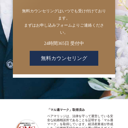
無料カウンセリングはいつでも受け付けており
ます。
まずはお申し込みフォームよりご連絡くださ
い。
24時間365日 受付中
無料カウンセリング
「マル適マーク」取得済み
ペアマリッジは、法律を守って運営している安
全な結婚相談所であることを証明する「マル適
マーク」を取得しています。経済産業省が作成