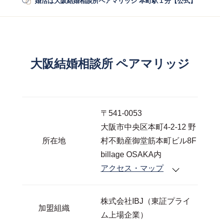
婚活は大阪結婚相談所ペアマリッジ 本町駅１分【公式】
/
アク
大阪結婚相談所 ペアマリッジ
〒541-0053
大阪市中央区本町4-2-12 野
所在地
村不動産御堂筋本町ビル8F
billage OSAKA内
アクセス・マップ
株式会社IBJ（東証プライ
加盟組織
ム上場企業）