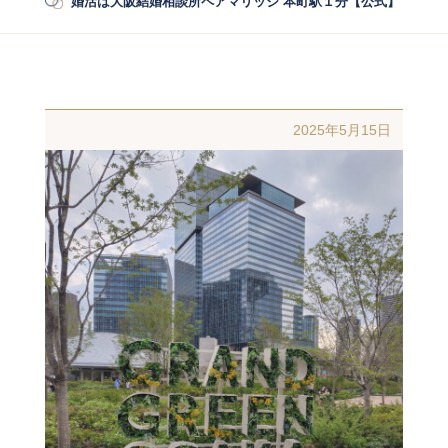
婚活は大阪結婚相談所ペアマリッジ 本町駅１分【公式】
/
婚活
2025年5月15日