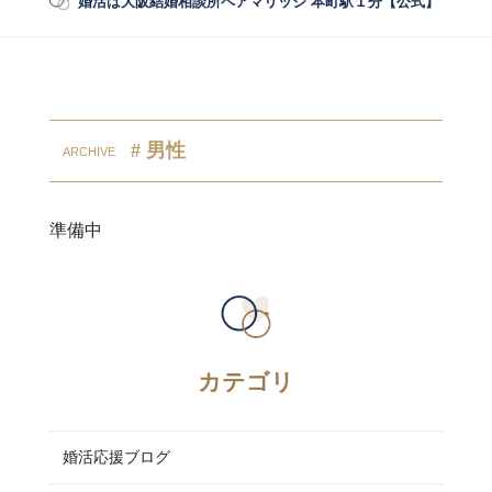
婚活は大阪結婚相談所ペアマリッジ 本町駅１分【公式】
/
婚活
# 男性
準備中
カテゴリ
婚活応援ブログ