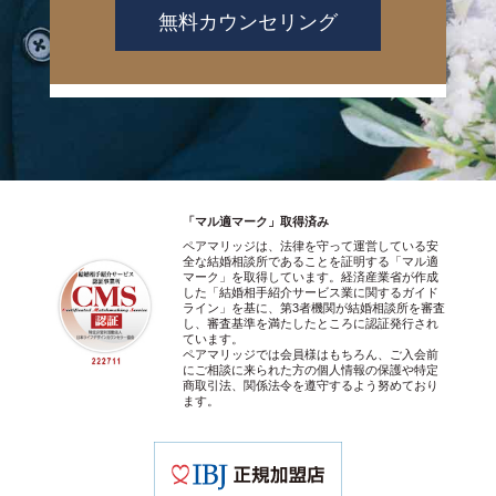
無料カウンセリング
「マル適マーク」取得済み
ペアマリッジは、法律を守って運営している安
全な結婚相談所であることを証明する「マル適
マーク」を取得しています。経済産業省が作成
した「結婚相手紹介サービス業に関するガイド
ライン」を基に、第3者機関が結婚相談所を審査
し、審査基準を満たしたところに認証発行され
ています。
ペアマリッジでは会員様はもちろん、ご入会前
にご相談に来られた方の個人情報の保護や特定
商取引法、関係法令を遵守するよう努めており
ます。