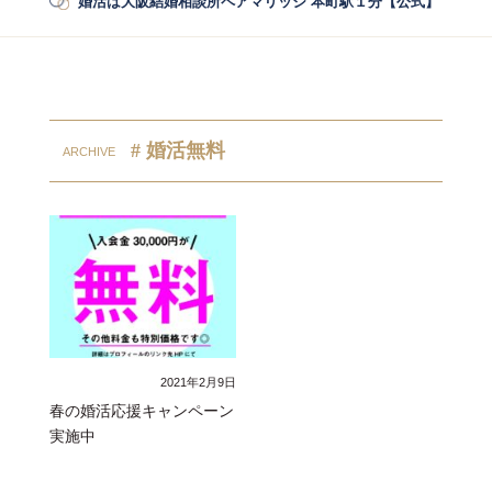
婚活は大阪結婚相談所ペアマリッジ 本町駅１分【公式】
/
婚活
# 婚活無料
2021年2月9日
春の婚活応援キャンペーン
実施中