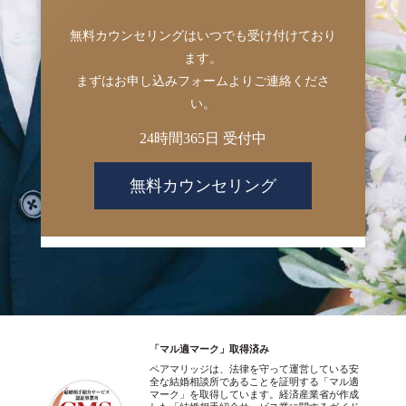
無料カウンセリングはいつでも受け付けており
ます。
まずはお申し込みフォームよりご連絡くださ
い。
24時間365日 受付中
無料カウンセリング
「マル適マーク」取得済み
ペアマリッジは、法律を守って運営している安
全な結婚相談所であることを証明する「マル適
マーク」を取得しています。経済産業省が作成