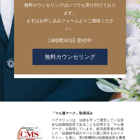
無料カウンセリングはいつでも受け付けており
ます。
まずはお申し込みフォームよりご連絡くださ
い。
24時間365日 受付中
無料カウンセリング
「マル適マーク」取得済み
ペアマリッジは、法律を守って運営している安
全な結婚相談所であることを証明する「マル適
マーク」を取得しています。経済産業省が作成
した「結婚相手紹介サービス業に関するガイド
ライン」を基に、第3者機関が結婚相談所を審査