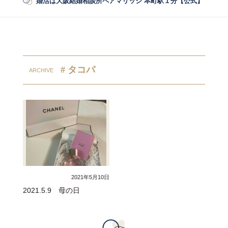
婚活は大阪結婚相談所ペアマリッジ 本町駅１分【公式】
/
婚活
# タコパ
2021年5月10日
2021.5.9 母の日