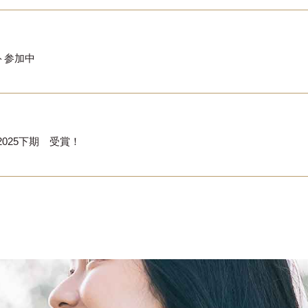
ト参加中
®2025下期 受賞！