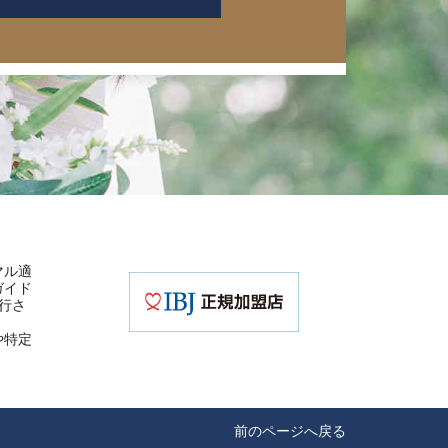
マル適
ガイド
行さ
や特定
前のページへ戻る