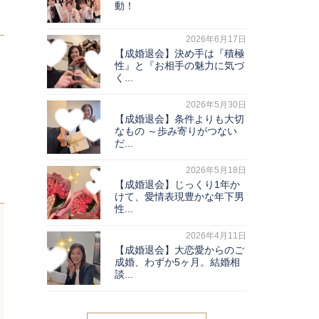
動！
2026年6月17日
【成婚退会】決め手は『積極
性』と『お相手の魅力に気づ
く...
2026年5月30日
【成婚退会】条件よりも大切
なもの ～歩み寄りがつない
だ...
2026年5月18日
【成婚退会】じっくり1年か
けて、愛情表現豊かな年下男
性...
2026年4月11日
【成婚退会】大恋愛からのご
成婚、わずか5ヶ月。結婚相
談...