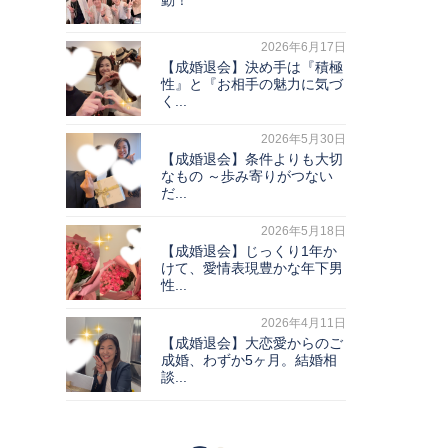
動！
2026年6月17日
【成婚退会】決め手は『積極
性』と『お相手の魅力に気づ
く...
2026年5月30日
【成婚退会】条件よりも大切
なもの ～歩み寄りがつない
だ...
2026年5月18日
【成婚退会】じっくり1年か
けて、愛情表現豊かな年下男
性...
2026年4月11日
【成婚退会】大恋愛からのご
成婚、わずか5ヶ月。結婚相
談...