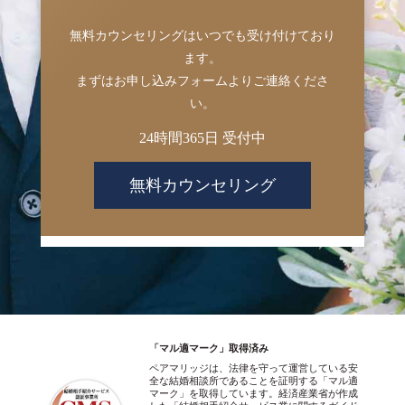
無料カウンセリングはいつでも受け付けており
ます。
まずはお申し込みフォームよりご連絡くださ
い。
24時間365日 受付中
無料カウンセリング
「マル適マーク」取得済み
ペアマリッジは、法律を守って運営している安
全な結婚相談所であることを証明する「マル適
マーク」を取得しています。経済産業省が作成