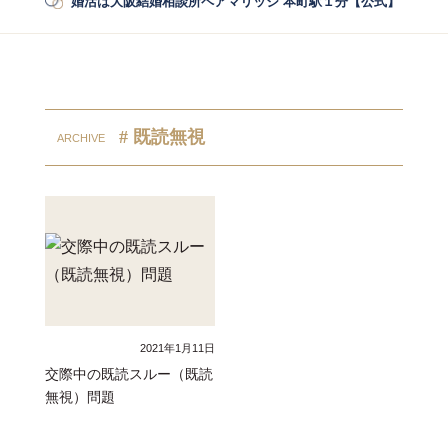
婚活は大阪結婚相談所ペアマリッジ 本町駅１分【公式】
/
婚活
# 既読無視
2021年1月11日
交際中の既読スルー（既読
無視）問題