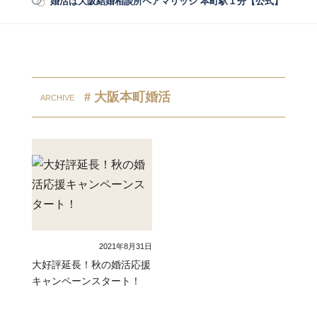
婚活は大阪結婚相談所ペアマリッジ 本町駅１分【公式】
/
婚活
# 大阪本町婚活
2021年8月31日
大好評延長！秋の婚活応援
キャンペーンスタート！