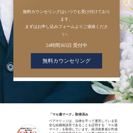
無料カウンセリングはいつでも受け付けており
ます。
まずはお申し込みフォームよりご連絡くださ
い。
24時間365日 受付中
無料カウンセリング
「マル適マーク」取得済み
ペアマリッジは、法律を守って運営している安
全な結婚相談所であることを証明する「マル適
マーク」を取得しています。経済産業省が作成