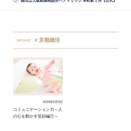
婚活は大阪結婚相談所ペアマリッジ 本町駅１分【公式】
/
婚活
# 京都婚活
2020年6月5日
コミュニケーション力～人
の心を動かす笑顔編①～