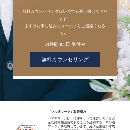
無料カウンセリングはいつでも受け付けており
ます。
まずはお申し込みフォームよりご連絡くださ
い。
24時間365日 受付中
無料カウンセリング
「マル適マーク」取得済み
ペアマリッジは、法律を守って運営している安
全な結婚相談所であることを証明する「マル適
マーク」を取得しています。経済産業省が作成