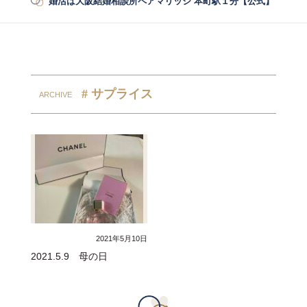
婚活は大阪結婚相談所ペアマリッジ 本町駅１分【公式】
/
婚活
# サプライス
2021年5月10日
2021.5.9 母の日