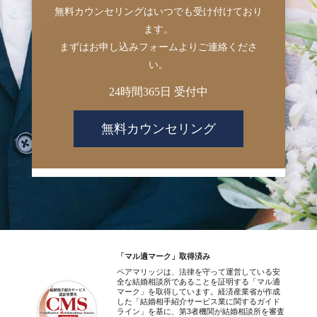
無料カウンセリングはいつでも受け付けており
ます。
まずはお申し込みフォームよりご連絡くださ
い。
24時間365日 受付中
無料カウンセリング
「マル適マーク」取得済み
ペアマリッジは、法律を守って運営している安
全な結婚相談所であることを証明する「マル適
マーク」を取得しています。経済産業省が作成
した「結婚相手紹介サービス業に関するガイド
ライン」を基に、第3者機関が結婚相談所を審査