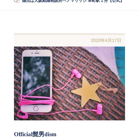
婚活は大阪結婚相談所ペアマリッジ 本町駅１分【公式】
/
婚活
2020年4月17日
Official髭男dism