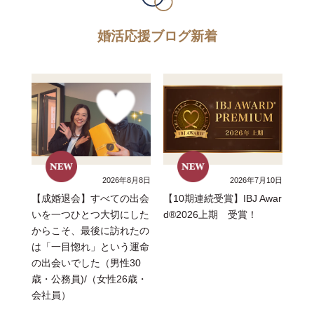
婚活応援ブログ新着
2026年8月8日
2026年7月10日
【成婚退会】すべての出会
【10期連続受賞】IBJ Awar
いを一つひとつ大切にした
d®2026上期 受賞！
からこそ、最後に訪れたの
は「一目惚れ」という運命
の出会いでした（男性30
歳・公務員)/（女性26歳・
会社員）