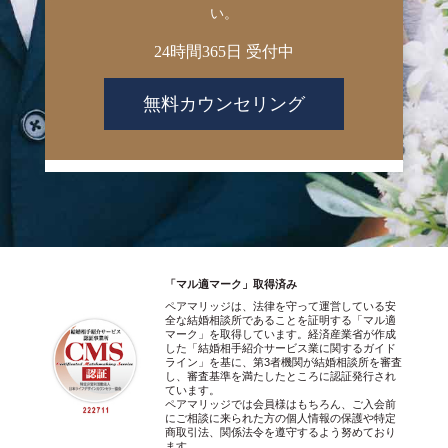
い。
24時間365日 受付中
無料カウンセリング
「マル適マーク」取得済み
ペアマリッジは、法律を守って運営している安
全な結婚相談所であることを証明する「マル適
マーク」を取得しています。経済産業省が作成
した「結婚相手紹介サービス業に関するガイド
ライン」を基に、第3者機関が結婚相談所を審査
し、審査基準を満たしたところに認証発行され
ています。
ペアマリッジでは会員様はもちろん、ご入会前
にご相談に来られた方の個人情報の保護や特定
商取引法、関係法令を遵守するよう努めており
ます。