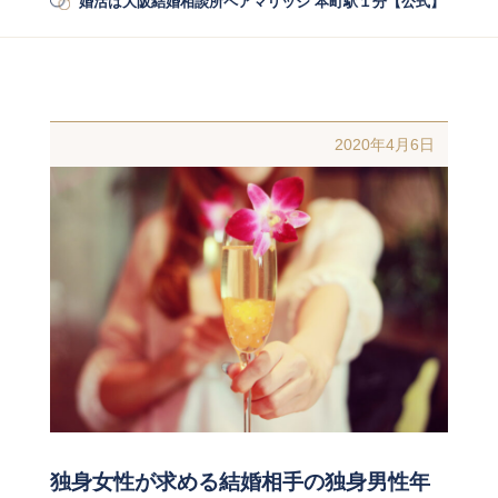
婚活は大阪結婚相談所ペアマリッジ 本町駅１分【公式】
/
婚活
2020年4月6日
独身女性が求める結婚相手の独身男性年