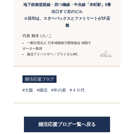
地下鉄御堂筋線・四つ橋線・中央線「本町駅」8番
出口すぐ左のビル
☆目印は、スターバックスとファミリートが1F店
舗
代表 鶴木 けいこ
一般社団法人 日本傾聴能力開発協会 傾聴サ
ポーター取得
婚活アドバイザー／ブライダルMC
婚活応援ブログ
大阪
婚活
年の差
４０代
婚活応援ブログ一覧へ戻る