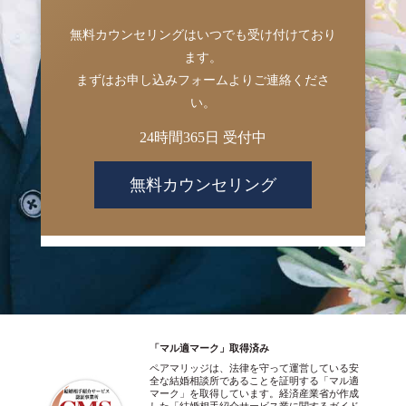
無料カウンセリングはいつでも受け付けており
ます。
まずはお申し込みフォームよりご連絡くださ
い。
24時間365日 受付中
無料カウンセリング
「マル適マーク」取得済み
ペアマリッジは、法律を守って運営している安
全な結婚相談所であることを証明する「マル適
マーク」を取得しています。経済産業省が作成