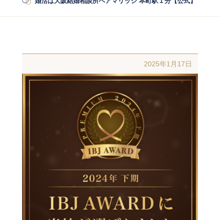
婚活は大阪結婚相談所ペアマリッジ 本町駅１分【公式】
/
婚活
2025年1月17日