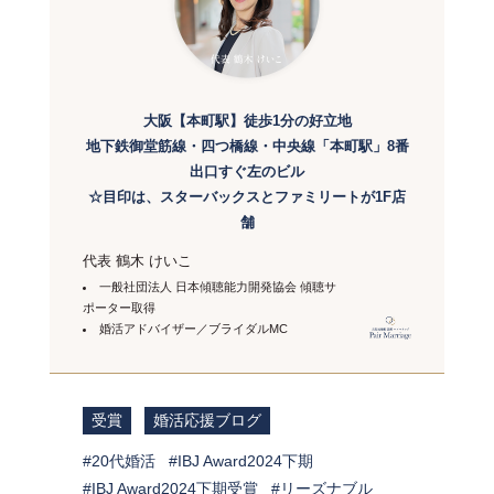
大阪【本町駅】徒歩1分の好立地
地下鉄御堂筋線・四つ橋線・中央線「本町駅」8番
出口すぐ左のビル
☆目印は、スターバックスとファミリートが1F店
舗
代表 鶴木 けいこ
一般社団法人 日本傾聴能力開発協会 傾聴サ
ポーター取得
婚活アドバイザー／ブライダルMC
受賞
婚活応援ブログ
20代婚活
IBJ Award2024下期
IBJ Award2024下期受賞
リーズナブル