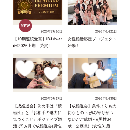
2026年7月10日
2026年6月21日
【10期連続受賞】IBJ Awar
女性婚活応援プロジェクト
d®2026上期 受賞！
始動！
2026年6月17日
2026年5月30日
【成婚退会】決め手は『積
【成婚退会】条件よりも大
極性』と『お相手の魅力に
切なもの ～歩み寄りがつ
気づくこと』ポジティブ婚
ないだご成婚～/(男性34
活で5ヵ月で成婚退会(男性
歳・公務員)（女性31歳・