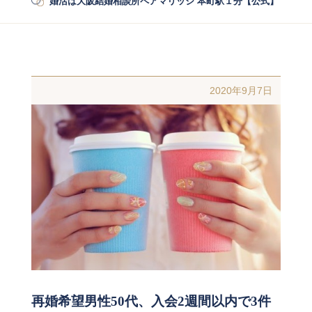
婚活は大阪結婚相談所ペアマリッジ 本町駅１分【公式】
/
婚活
2020年9月7日
再婚希望男性50代、入会2週間以内で3件