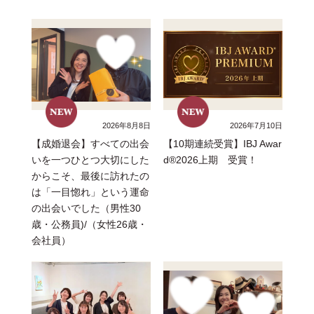
2026年8月8日
2026年7月10日
【成婚退会】すべての出会
【10期連続受賞】IBJ Awar
いを一つひとつ大切にした
d®2026上期 受賞！
からこそ、最後に訪れたの
は「一目惚れ」という運命
の出会いでした（男性30
歳・公務員)/（女性26歳・
会社員）